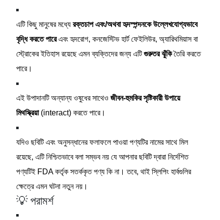
এটি কিছু মানুষের মধ্যে
রক্তচাপ এবং/অথবা হৃদস্পন্দনকে উল্লেখযোগ্যভাবে
বৃদ্ধি করতে পারে
এবং হৃদরোগ, কনজেস্টিভ হার্ট ফেইলিউর, অ্যারিথমিয়াস বা
স্ট্রোকের ইতিহাস রয়েছে এমন ব্যক্তিদের জন্য এটি
গুরুতর ঝুঁকি
তৈরি করতে
পারে।
এই উপাদানটি অন্যান্য ওষুধের সাথেও
জীবন-হুমকির সৃষ্টিকারী উপায়ে
মিথস্ক্রিয়া
(interact) করতে পারে।
যদিও ছবিটি এবং অনুসন্ধানের ফলাফলে পাওয়া পণ্যটির নামের সাথে মিল
রয়েছে, এটি নিশ্চিতভাবে বলা সম্ভব নয় যে আপনার ছবিটি দ্বারা নির্দেশিত
পণ্যটিই FDA কর্তৃক সতর্ককৃত পণ্য কি না। তবে, থাই স্লিপিং হার্বগুলির
ক্ষেত্রে এমন ঘটনা নতুন নয়।
💡 পরামর্শ