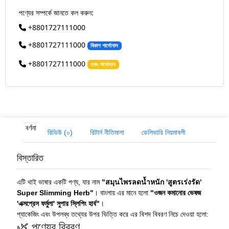
পণ্যের সম্পর্কে জানতে কল করুন:
+8801727111000
+8801727111000
বিকাশ পার্সোনাল
+8801727111000
নগদ পার্সোনাল
বর্ণনা
রিভিউ (০)
রিটার্ন নীতিমালা
ডেলিভারি নিয়মাবলী
বিস্তারিত
এটি থাই ভাষার একটি পণ্য, যার নাম
"สมุนไพรลดน้ำหนัก 'สูตรเร่งรัด'
Super Slimming Herb"
। বাংলায় এর মানে হলো
"ওজন কমানোর ভেষজ
'এক্সপ্রেস ফর্মুলা' সুপার স্লিপিং হার্ব"
।
প্যাকেজিং এবং উপলব্ধ তথ্যের উপর ভিত্তি করে এর বিশদ বিবরণ নিচে দেওয়া হলো:
🌿 পণ্যের বিবরণ