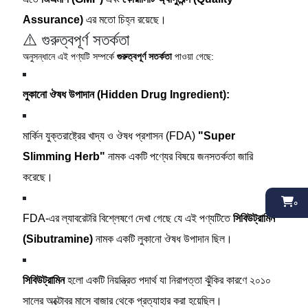
Assurance)
এর মতো চিহ্ন রয়েছে।
⚠️ গুরুত্বপূর্ণ সতর্কতা
অনুসন্ধানে এই পণ্যটি সম্পর্কে
গুরুত্বপূর্ণ সতর্কতা
পাওয়া গেছে:
লুকানো ঔষধ উপাদান (Hidden Drug Ingredient):
মার্কিন যুক্তরাষ্ট্রের খাদ্য ও ঔষধ প্রশাসন (FDA)
"Super
Slimming Herb"
নামক একটি পণ্যের বিষয়ে জনসতর্কতা জারি
করেছে।
০
FDA-এর ল্যাবরেটরি বিশ্লেষণে দেখা গেছে যে এই পণ্যটিতে
সিবিউট্রামিন
(Sibutramine)
নামক একটি লুকানো ঔষধ উপাদান ছিল।
সিবিউট্রামিন
হলো একটি নিয়ন্ত্রিত পদার্থ যা নিরাপত্তা ঝুঁকির কারণে ২০১০
সালের অক্টোবর মাসে বাজার থেকে প্রত্যাহার করা হয়েছিল।