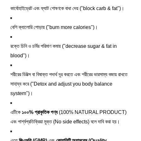
কার্বোহাইড্রেট এবং ফ্যাট শোষণকে বাধা দেয় ("block carb & fat")।
বেশি ক্যালোরি পোড়ায় ("burn more calories")।
রক্তে চিনি ও চর্বির পরিমাণ কমায় ("decrease sugar & fat in
blood")।
শরীরের ডিটক্স বা বিষাক্ত পদার্থ দূর করতে এবং শরীরের ভারসাম্য বজায় রাখতে
সাহায্য করে ("Detox and adjust you body balance
system")।
এটিকে
১০০% প্রাকৃতিক পণ্য
(100% NATURAL PRODUCT)
এবং পার্শ্বপ্রতিক্রিয়া মুক্ত (No side effects) বলে দাবি করা হয়।
এতে
জিএমপি (GMP)
এবং
কোয়ালিটি অ্যাসুরেন্স (Quality