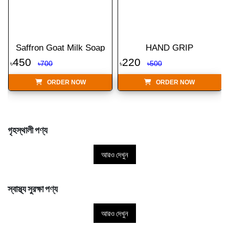
Saffron Goat Milk Soap
HAND GRIP
450
220
৳
৳700
৳
৳500
ORDER NOW
ORDER NOW
গৃহস্থালী পণ্য
আরও দেখুন
স্বাস্থ্য সুরক্ষা পণ্য
আরও দেখুন