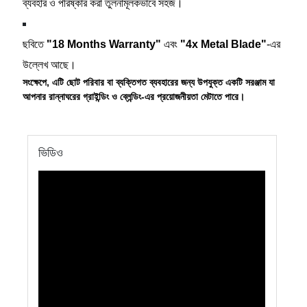
ব্যবহার ও পরিষ্কার করা তুলনামূলকভাবে সহজ।
ছবিতে
"18 Months Warranty"
এবং
"4x Metal Blade"
-এর
উল্লেখ আছে।
সংক্ষেপে, এটি ছোট পরিবার বা ব্যক্তিগত ব্যবহারের জন্য উপযুক্ত একটি সরঞ্জাম যা
আপনার রান্নাঘরের গ্রাইন্ডিং ও ব্লেন্ডিং-এর প্রয়োজনীয়তা মেটাতে পারে।
ভিডিও