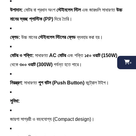
উপাদান:
মোটর বা প্রধান অংশ
স্টেইনলেস স্টিল
এবং জারগুলি সাধারণত
উচ্চ
মানের স্বচ্ছ প্লাস্টিক (PP)
দিয়ে তৈরি।
ব্লেড:
উচ্চ মানের
স্টেইনলেস স্টিলের ব্লেড
ব্যবহার করা হয়।
মোটর ও শক্তি:
সাধারণত
AC মোটর
এবং শক্তি
১৫০ ওয়াট (150W)
থেকে
৩০০ ওয়াট (300W)
পর্যন্ত হতে পারে।
০
নিয়ন্ত্রণ:
সাধারণত
পুশ বাটন (Push Button)
কন্ট্রোল টাইপ।
সুবিধা:
জায়গা সাশ্রয়ী ও বহনযোগ্য (Compact design)।