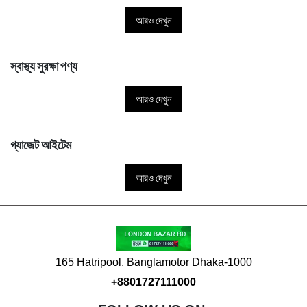
আরও দেখুন
স্বাস্থ্য সুরক্ষা পণ্য
আরও দেখুন
গ্যাজেট আইটেম
আরও দেখুন
165 Hatripool, Banglamotor Dhaka-1000
+8801727111000