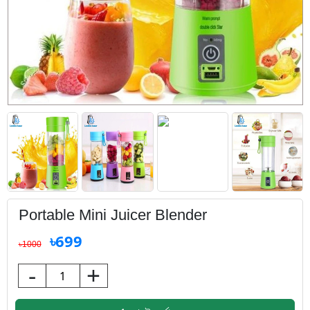
Portable Mini Juicer Blender
৳699
৳1000
-
+