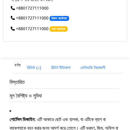
+8801727111000
+8801727111000
বিকাশ পার্সোনাল
+8801727111000
নগদ পার্সোনাল
বর্ণনা
রিভিউ (০)
রিটার্ন নীতিমালা
ডেলিভারি নিয়মাবলী
বিস্তারিত
মূল বৈশিষ্ট্য ও সুবিধা
পোর্টেবল ডিজাইন:
এটি আকারে ছোট এবং হালকা, যা এটিকে ব্যাগ বা
ব্যাকপ্যাকে বহন করার জন্য আদর্শ করে তোলে। এটি ভ্রমণ, জিম, অফিস বা