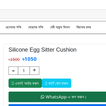
ছেলেদের শপিং
মেয়েদের শপিং
বেবী অ্যান্ড কিডস
বিছানার চাদর
Silicone Egg Sitter Cushion
৳1050
৳1500
-
+
এখনই অর্ডার করুন
কার্টে যোগ করুন
WhatsApp-এ কল করুন।