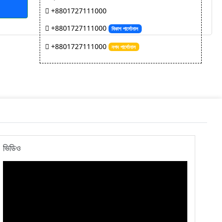
+8801727111000
+8801727111000
বিকাশ পার্সোনাল
+8801727111000
নগদ পার্সোনাল
ভিডিও