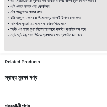
• এই প্রোডাক্টটি তে ব্যবহার করা হয়েছে হাইপার ইলেকট্রিক জেল পলিমার।
• এটি ওজনে হালকা এবং ফ্লেক্সিবল।
• এটা মেরুদন্ডকে সোজা রাখে
• এটা মেরুদন্ড, কোমর ও পিঠের জন্য সাপোর্ট হিসাবে কাজ করে
• আপনাকে কুজো হয়ে বসে থাকা থেকে বিরত রাখে
• স্প্রীং এর ন্যায় কুশন সিষ্টেম আপনাকে বাড়তি প্রশান্তি দান করে
• ছোট ছোট উচু নোড পিঠকে ম্যাসেজের মত প্রশান্তি দান করে
Related Products
স্বাস্থ্য সুরক্ষা পণ্য
গৃহস্থালী পণ্য