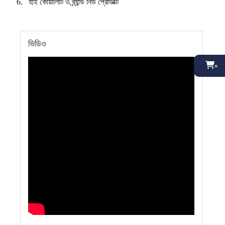
6. হাই কোয়ালিটি ও ব্র্যান্ড নিউ প্রোডাক্ট
ভিডিও
০