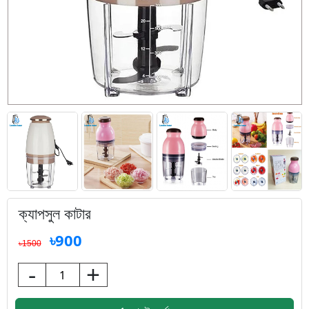
ক্যাপসুল কাটার
৳900
৳1500
-
+