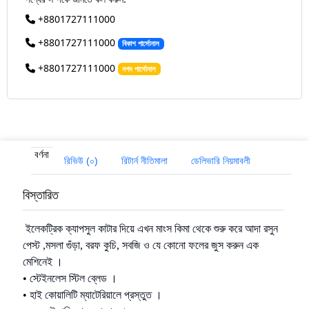
+8801727111000
+8801727111000
বিকাশ পার্সোনাল
+8801727111000
নগদ পার্সোনাল
বর্ণনা
রিভিউ (০)
রিটার্ন নীতিমালা
ডেলিভারি নিয়মাবলী
বিস্তারিত
ইলেকট্রিক ক্যাপসুল কাটার দিয়ে এখন মাংস কিমা থেকে শুরু করে আদা রসুন
পেস্ট ,মসলা গুঁড়া, বরফ কুচি, সবজি ও যে কোনো ফলের জুস করুন এক
মেশিনেই ।
• স্টেইনলেস স্টিল ব্লেড ।
• হাই কোয়ালিটি ম্যাটেরিয়ালে প্রস্তুত ।