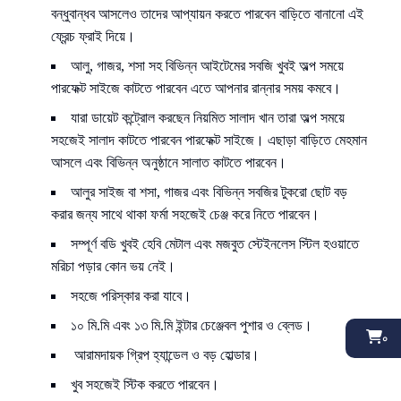
বন্ধুবান্ধব আসলেও তাদের আপ্যায়ন করতে পারবেন বাড়িতে বানানো এই
ফ্রেন্চ ফ্রাই দিয়ে।
আলু, গাজর, শসা সহ বিভিন্ন আইটেমের সবজি খুবই অল্প সময়ে
পারফেক্ট সাইজে কাটতে পারবেন এতে আপনার রান্নার সময় কমবে।
যারা ডায়েট কন্ট্রোল করছেন নিয়মিত সালাদ খান তারা অল্প সময়ে
সহজেই সালাদ কাটতে পারবেন পারফেক্ট সাইজে। এছাড়া বাড়িতে মেহমান
আসলে এবং বিভিন্ন অনুষ্ঠানে সালাত কাটতে পারবেন।
আলুর সাইজ বা শসা, গাজর এবং বিভিন্ন সবজির টুকরো ছোট বড়
করার জন্য সাথে থাকা ফর্মা সহজেই চেঞ্জ করে নিতে পারবেন।
সম্পূর্ণ বডি খুবই হেবি মেটাল এবং মজবুত স্টেইনলেস স্টিল হওয়াতে
মরিচা পড়ার কোন ভয় নেই।
সহজে পরিস্কার করা যাবে।
১০ মি.মি এবং ১৩ মি.মি ইন্টার চেঞ্জেবল পুশার ও ব্লেড।
০
আরামদায়ক গ্রিপ হ্যান্ডেল ও বড় হোল্ডার।
খুব সহজেই স্টিক করতে পারবেন।