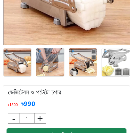
ভেজিটেবল ও পটেটো চপার
৳990
৳1500
-
+