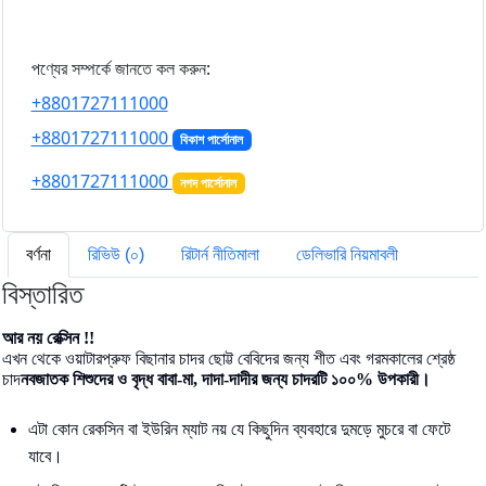
পণ্যের সম্পর্কে জানতে কল করুন:
+8801727111000
+8801727111000
বিকাশ পার্সোনাল
+8801727111000
নগদ পার্সোনাল
বর্ণনা
রিভিউ (০)
রিটার্ন নীতিমালা
ডেলিভারি নিয়মাবলী
বিস্তারিত
আর নয় রেক্সিন !!
এখন থেকে ওয়াটারপ্রুফ বিছানার চাদর ছোট্ট বেবিদের জন্য শীত এবং গরমকালের শ্রেষ্ঠ
চাদ
নবজাতক শিশুদের ও বৃদ্ধ বাবা-মা, দাদা-দাদীর জন্য চাদরটি ১০০% উপকারী।
এটা কোন রেকসিন বা ইউরিন ম্যাট নয় যে কিছুদিন ব্যবহারে দুমড়ে মুচরে বা ফেটে
যাবে।