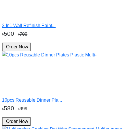
2 In1 Wall Refinish Paint...
500
৳
৳700
Order Now
10pcs Reusable Dinner Pla...
580
৳
৳999
Order Now