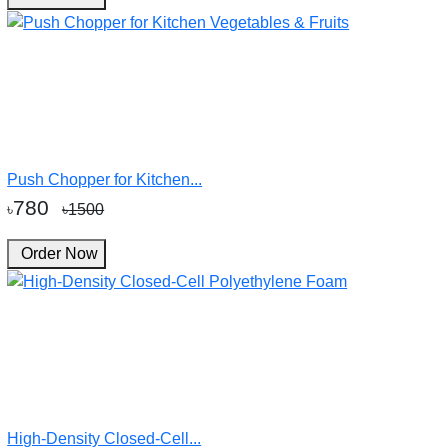
Push Chopper for Kitchen...
780
৳
৳1500
Order Now
High-Density Closed-Cell...