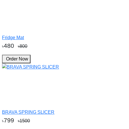
Fridge Mat
480
৳
৳800
Order Now
BRAVA SPRING SLICER
799
৳
৳1500