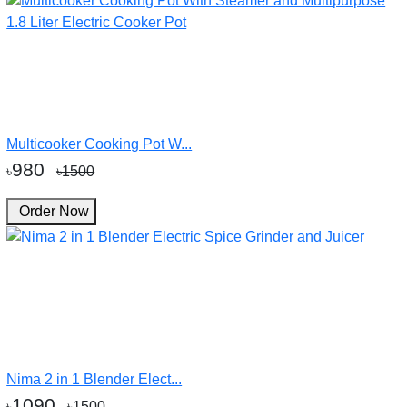
Multicooker Cooking Pot W...
980
৳
৳1500
Order Now
Nima 2 in 1 Blender Elect...
1090
৳
৳1500