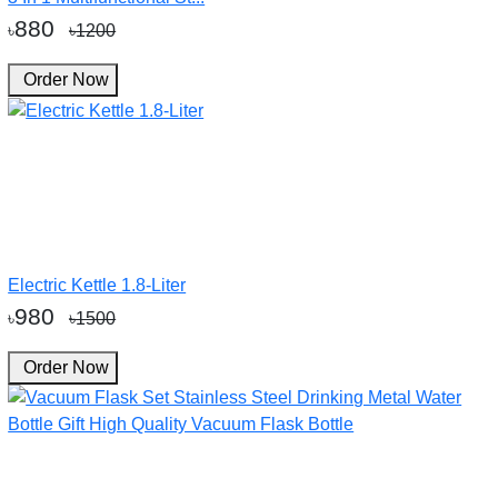
880
৳
৳1200
Order Now
Electric Kettle 1.8-Liter
980
৳
৳1500
Order Now