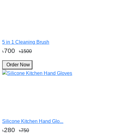
5 in 1 Cleaning Brush
700
৳
৳1500
Order Now
Silicone Kitchen Hand Glo...
280
৳
৳750