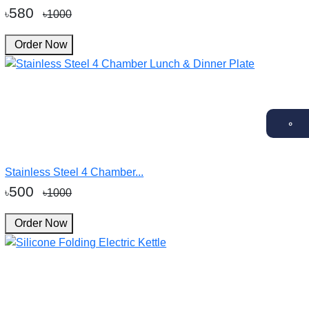
580
৳
৳1000
Order Now
০
Stainless Steel 4 Chamber...
500
৳
৳1000
Order Now