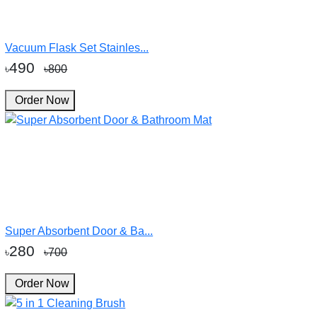
Vacuum Flask Set Stainles...
490
৳
৳800
Order Now
Super Absorbent Door & Ba...
280
৳
৳700
Order Now