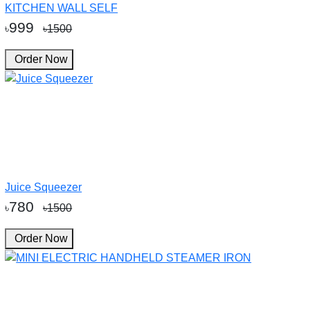
KITCHEN WALL SELF
999
৳
৳1500
Order Now
Juice Squeezer
780
৳
৳1500
Order Now