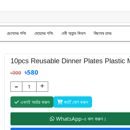
ছেলেদের শপিং
মেয়েদের শপিং
বেবী অ্যান্ড কিডস
বিছানার চাদর
10pcs Reusable Dinner Plates Plastic M
৳580
৳999
-
+
এখনই অর্ডার করুন
কার্টে যোগ করুন
WhatsApp-এ কল করুন।