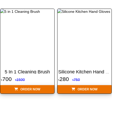
5 In 1 Cleaning Brush
Silicone Kitchen Hand Glo...
700
280
৳
৳1500
৳
৳750
৳
ORDER NOW
ORDER NOW