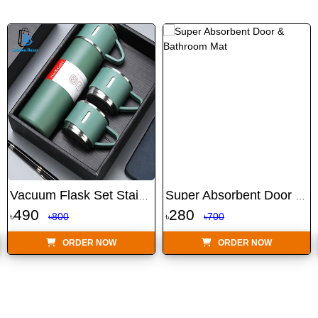
Vacuum Flask Set Stainles...
Super Absorbent Door & Ba...
490
280
৳
৳800
৳
৳700
ORDER NOW
ORDER NOW