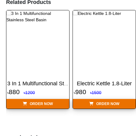
Related Products
Electric Kettle 1.8-Liter
3 In 1 Multifunctional St...
880
980
৳
৳1200
৳
৳1500
ORDER NOW
ORDER NOW