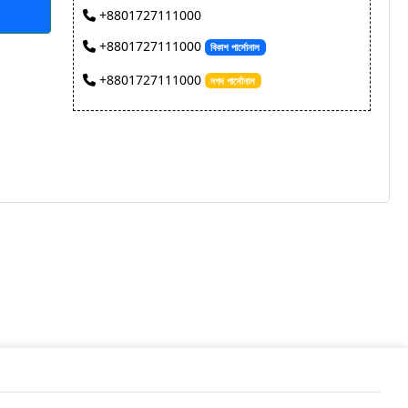
+8801727111000
+8801727111000
বিকাশ পার্সোনাল
+8801727111000
নগদ পার্সোনাল