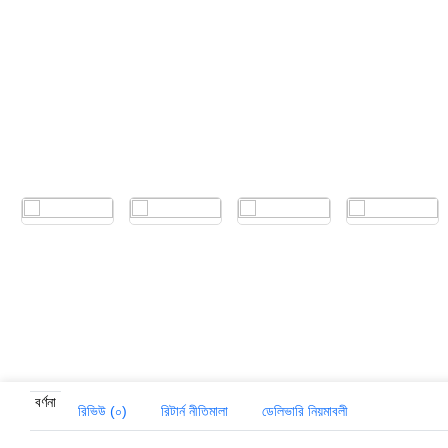
‹
›
বর্ণনা
রিভিউ (০)
রিটার্ন নীতিমালা
ডেলিভারি নিয়মাবলী