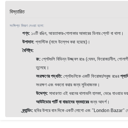
বিস্তারিত
সংক্ষিপ্ত বিবরণ দেওয়া হলো:
পণ্য:
১০টি রঙিন, আয়তাকার-গোলাকার আকারের ডিনার প্লেট বা থালা।
উপাদান:
প্লাস্টিক (নামে উল্লেখ করা হয়েছে)।
বৈশিষ্ট্য:
রং:
প্লেটগুলি বিভিন্ন উজ্জ্বল রঙে (যেমন, ফিরোজা/নীল, গোলাপ
তুলেছে।
সংরক্ষণের পদ্ধতি:
প্লেটগুলিকে একটি ফিরোজা/সবুজ রঙের
প্লাস
সংরক্ষণ এবং শুকনো করার জন্য সুবিধাজনক।
উদ্দেশ্য:
সাধারণত এই ধরনের থালাগুলি হালকা, ভেঙে যাওয়ার ভয
আউটডোর পার্টি বা বাচ্চাদের ব্যবহারের
জন্য আদর্শ।
ব্র্যান্ডিং:
ছবির উপরে বাম দিকে একটি লোগো এবং "London Bazar" লেখা দেখা