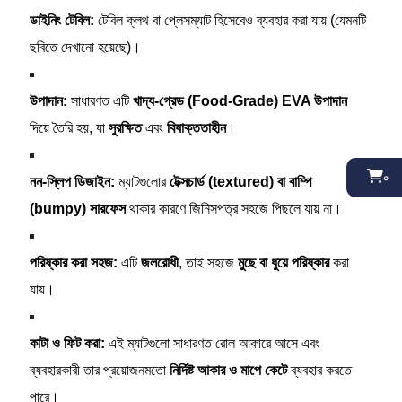
ডাইনিং টেবিল:
টেবিল ক্লথ বা প্লেসম্যাট হিসেবেও ব্যবহার করা যায় (যেমনটি
ছবিতে দেখানো হয়েছে)।
উপাদান:
সাধারণত এটি
খাদ্য-গ্রেড (Food-Grade) EVA উপাদান
দিয়ে তৈরি হয়, যা
সুরক্ষিত
এবং
বিষাক্ততাহীন
।
০
নন-স্লিপ ডিজাইন:
ম্যাটগুলোর
টেক্সচার্ড (textured) বা বাম্পি
(bumpy) সারফেস
থাকার কারণে জিনিসপত্র সহজে পিছলে যায় না।
পরিষ্কার করা সহজ:
এটি
জলরোধী
, তাই সহজে
মুছে বা ধুয়ে পরিষ্কার
করা
যায়।
কাটা ও ফিট করা:
এই ম্যাটগুলো সাধারণত রোল আকারে আসে এবং
ব্যবহারকারী তার প্রয়োজনমতো
নির্দিষ্ট আকার ও মাপে কেটে
ব্যবহার করতে
পারে।