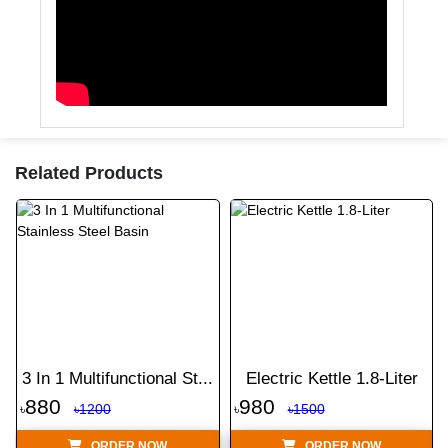
Related Products
3 In 1 Multifunctional St...
Electric Kettle 1.8-Liter
880
980
৳
৳1200
৳
৳1500
ORDER NOW
ORDER NOW