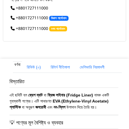
+8801727111000
+8801727111000
বিকাশ পার্সোনাল
+8801727111000
নগদ পার্সোনাল
বর্ণনা
রিভিউ (০)
রিটার্ন নীতিমালা
ডেলিভারি নিয়মাবলী
বিস্তারিত
এই ছবিটি হল
ফ্রেশ ম্যাট
বা
ফ্রিজ লাইনার (Fridge Liner)
নামক একটি
গৃহস্থালী পণ্যের। এটি সাধারণত
EVA (Ethylene-Vinyl Acetate)
প্লাস্টিক
বা অনুরূপ
জলরোধী
এবং
নন-স্লিপ
উপাদান দিয়ে তৈরি হয়।
💡 পণ্যের মূল বৈশিষ্ট্য ও ব্যবহার