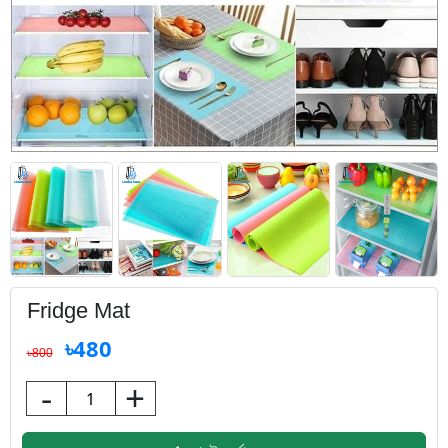
Fridge Mat
৳480
৳800
-
+